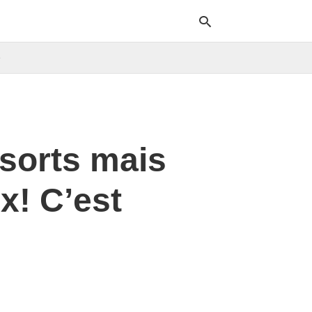
e
Typ
your
sea
que
ssorts mais
and
hit
ente
x! C’est