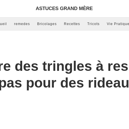
ASTUCES GRAND MÈRE
ueil
remedes
Bricolages
Recettes
Tricots
Vie Pratiqu
re des tringles à re
e pas pour des rideau