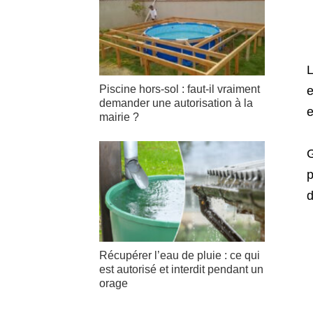
L
Piscine hors-sol : faut-il vraiment
e
demander une autorisation à la
e
mairie ?
G
p
d
Récupérer l’eau de pluie : ce qui
est autorisé et interdit pendant un
orage