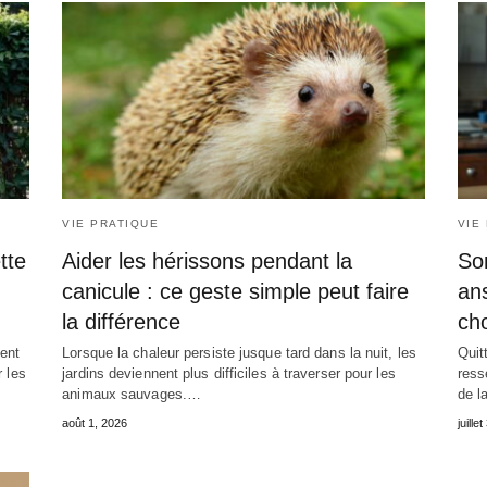
VIE PRATIQUE
VIE
tte
Aider les hérissons pendant la
Son
canicule : ce geste simple peut faire
ans
la différence
ch
ent
Lorsque la chaleur persiste jusque tard dans la nuit, les
Quit
r les
jardins deviennent plus difficiles à traverser pour les
ress
animaux sauvages.…
de l
août 1, 2026
juille