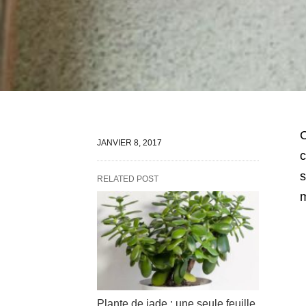
C
JANVIER 8, 2017
c
s
RELATED POST
m
Plante de jade : une seule feuille