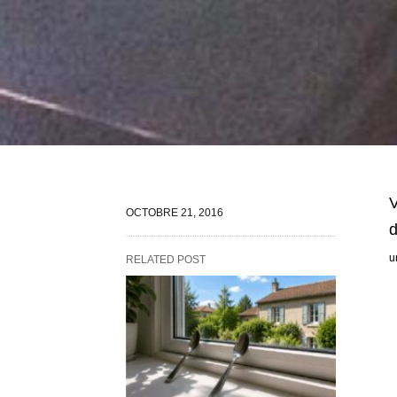
V
OCTOBRE 21, 2016
d
u
RELATED POST