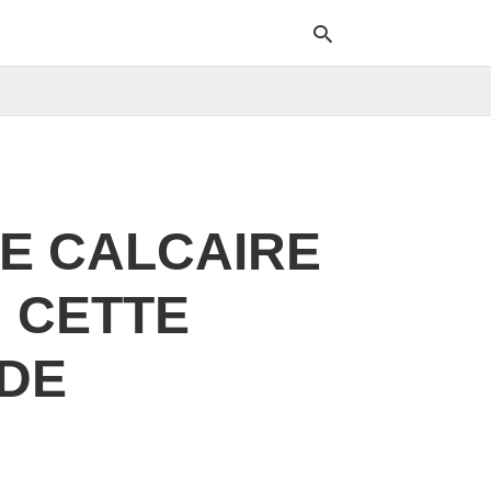
e
Typ
your
sea
que
DE CALCAIRE
and
hit
ente
 CETTE
 DE