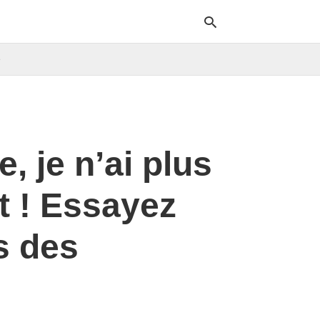
e
Typ
your
sea
que
 je n’ai plus
and
hit
ente
t ! Essayez
s des