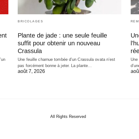
BRICOLAGES
REM
ent
Plante de jade : une seule feuille
Une
suffit pour obtenir un nouveau
l’h
Crassula
ré
’un
Une feuille charnue tombée d’un Crassula ovata n’est
Une 
pas forcément bonne à jeter. La plante…
d’un
août 7, 2026
aoû
All Rights Reserved