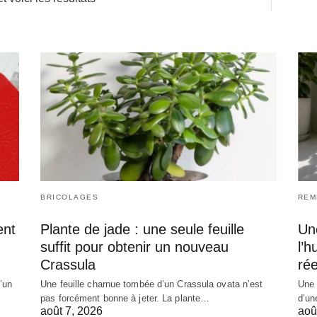
BRICOLAGES
REM
ent
Plante de jade : une seule feuille
Une
suffit pour obtenir un nouveau
l’h
Crassula
ré
’un
Une feuille charnue tombée d’un Crassula ovata n’est
Une 
pas forcément bonne à jeter. La plante…
d’un
août 7, 2026
aoû