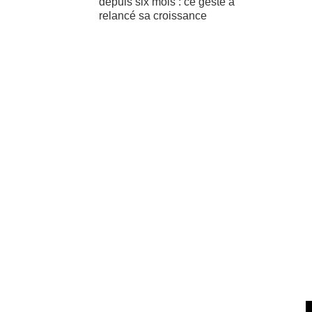
depuis six mois : ce geste a
relancé sa croissance