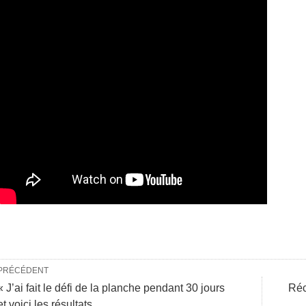
PRÉCÉDENT
« J’ai fait le défi de la planche pendant 30 jours
Réc
et voici les résultats