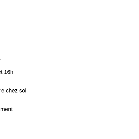
e
et 16h
re chez soi
oment