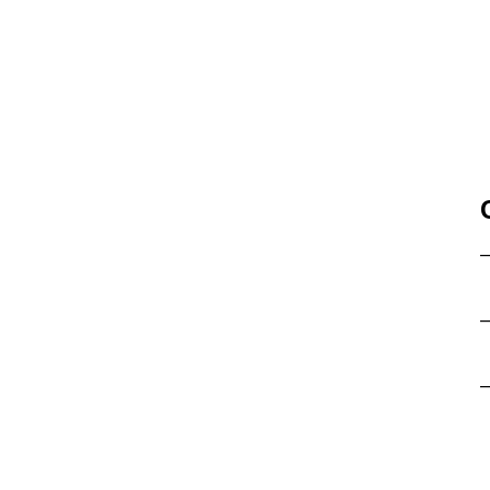
–
–
–