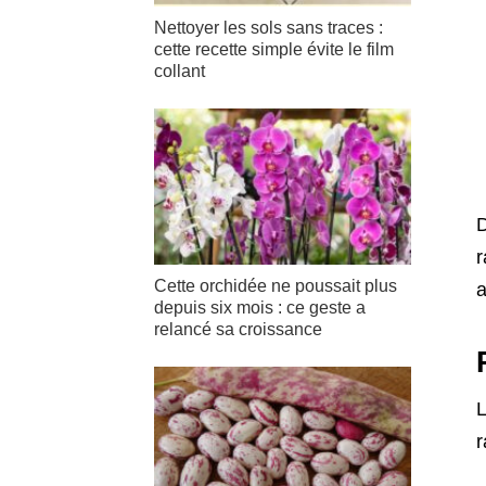
Nettoyer les sols sans traces :
cette recette simple évite le film
collant
D
r
Cette orchidée ne poussait plus
a
depuis six mois : ce geste a
relancé sa croissance
L
r