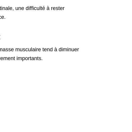
nale, une difficulté à rester
ce.
t
masse musculaire tend à diminuer
èrement importants.