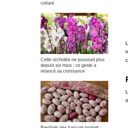
collant
L
r
Cette orchidée ne poussait plus
c
depuis six mois : ce geste a
relancé sa croissance
L
o
Bienfaits des haricots borlotti :