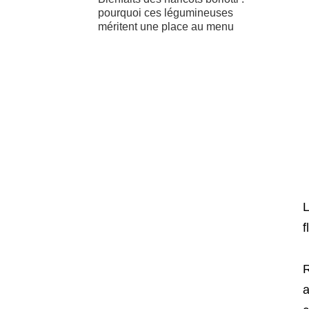
pourquoi ces légumineuses
méritent une place au menu
L
f
R
a