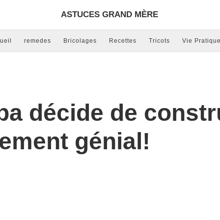
ASTUCES GRAND MÈRE
ueil
remedes
Bricolages
Recettes
Tricots
Vie Pratiqu
pa décide de constr
lement génial!