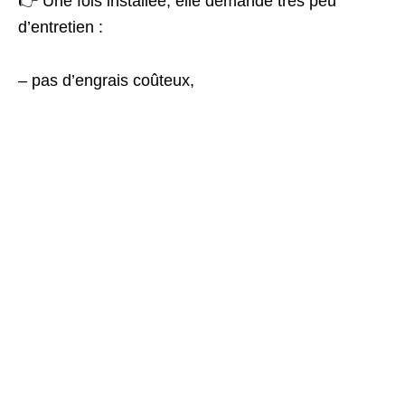
👉 Une fois installée, elle demande très peu
d’entretien :
– pas d’engrais coûteux,