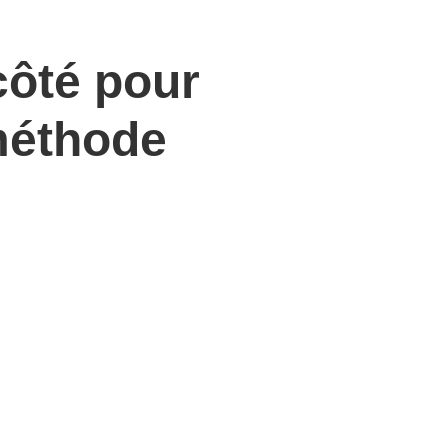
 côté pour
 méthode